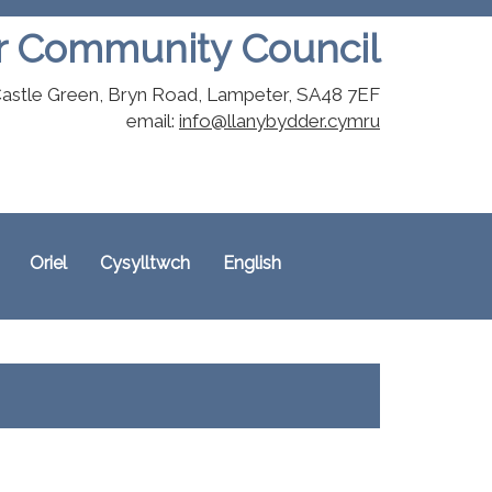
r Community Council
astle Green, Bryn Road, Lampeter, SA48 7EF
email:
info@llanybydder.cymru
Oriel
Cysylltwch
English