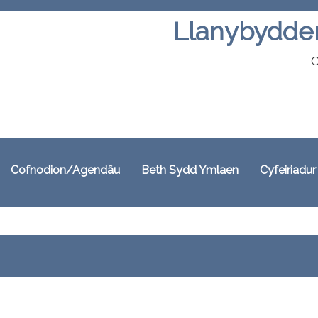
Llanybydde
C
Cofnodion/Agendâu
Beth Sydd Ymlaen
Cyfeiriadur